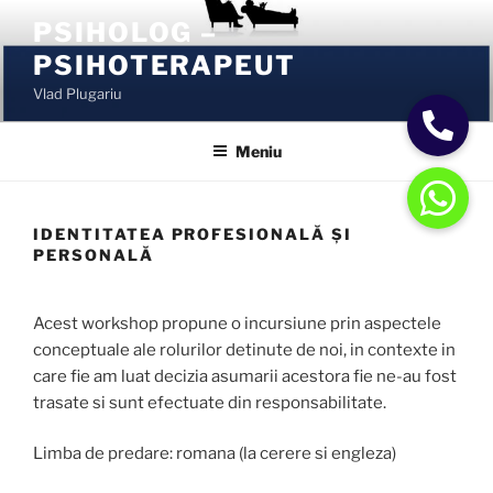
Sari
PSIHOLOG –
la
PSIHOTERAPEUT
conținut
Vlad Plugariu
Meniu
IDENTITATEA PROFESIONALĂ ȘI
PERSONALĂ
Acest workshop propune o incursiune prin aspectele
conceptuale ale rolurilor detinute de noi, in contexte in
care fie am luat decizia asumarii acestora fie ne-au fost
trasate si sunt efectuate din responsabilitate.
Limba de predare: romana (la cerere si engleza)