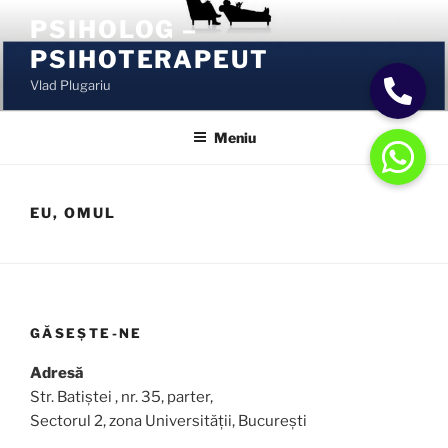
Sari
PSIHOLOG –
la
PSIHOTERAPEUT
conținut
Vlad Plugariu
Meniu
EU, OMUL
GĂSEȘTE-NE
Adresă
Str. Batiștei , nr. 35, parter,
Sectorul 2, zona Universității, București